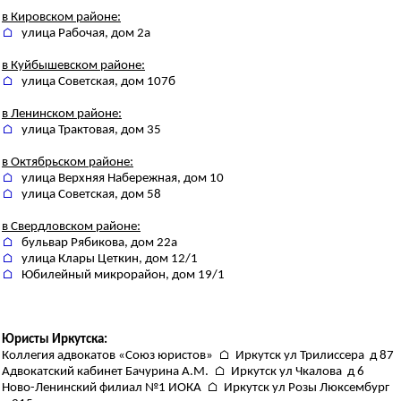
в Кировском районе:
⌂
улица Рабочая, дом 2а
в Куйбышевском районе:
⌂
улица Советская, дом 107б
в Ленинском районе:
⌂
улица Трактовая, дом 35
в Октябрьском районе:
⌂
улица Верхняя Набережная, дом 10
⌂
улица Советская, дом 58
в Свердловском районе:
⌂
бульвар Рябикова, дом 22а
⌂
улица Клары Цеткин, дом 12/1
⌂
Юбилейный микрорайон, дом 19/1
Юристы Иркутска:
Коллегия адвокатов «Союз юристов» ⌂ Иркутск ул Трилиссера д 87
Адвокатский кабинет Бачурина А.М. ⌂ Иркутск ул Чкалова д 6
Ново-Ленинский филиал №1 ИОКА ⌂ Иркутск ул Розы Люксембург