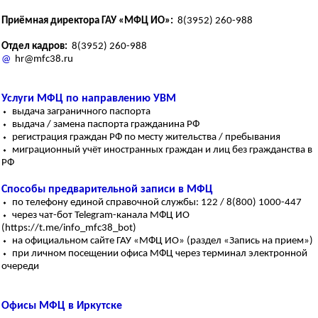
Приёмная директора ГАУ «МФЦ ИО»:
8(3952) 260-988
Отдел кадров:
8(3952) 260-988
@
hr@mfc38.ru
Услуги МФЦ по направлению УВМ
⬩ выдача заграничного паспорта
⬩ выдача / замена паспорта гражданина РФ
⬩ регистрация граждан РФ по месту жительства / пребывания
⬩ миграционный учёт иностранных граждан и лиц без гражданства в
РФ
Способы предварительной записи в МФЦ
⬩ по телефону единой справочной службы: 122 / 8(800) 1000-447
⬩ через чат-бот Telegram-канала МФЦ ИО
(https://t.me/info_mfc38_bot)
⬩ на официальном сайте ГАУ «МФЦ ИО» (раздел «Запись на прием»)
⬩ при личном посещении офиса МФЦ через терминал электронной
очереди
Офисы МФЦ в Иркутске